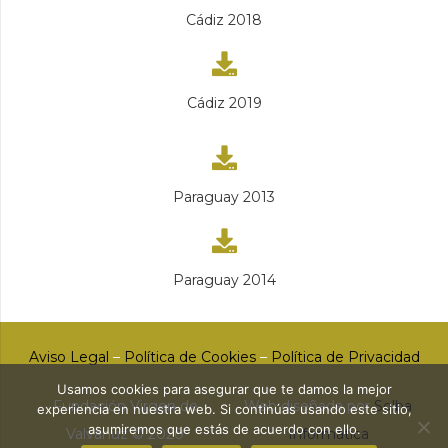
Cádiz 2018
Cádiz 2019
Paraguay 2013
Paraguay 2014
Aviso Legal
–
Política de Cookies
–
Política de Privacidad
Usamos cookies para asegurar que te damos la mejor
Fundación Virgen de
Web diseñada por
Solba
experiencia en nuestra web. Si continúas usando este sitio,
asumiremos que estás de acuerdo con ello.
Valvanuz © 2020
Informática